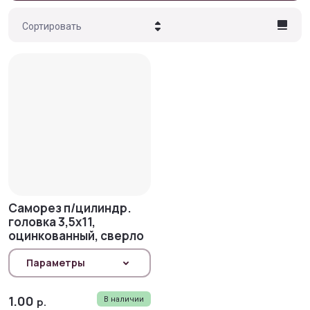
Сортировать
Цена - убывание
Цена - возрастание
Название - Я-А
Название - А-Я
Саморез п/цилиндр.
головка 3,5х11,
оцинкованный, сверло
Параметры
1.00
р.
В наличии